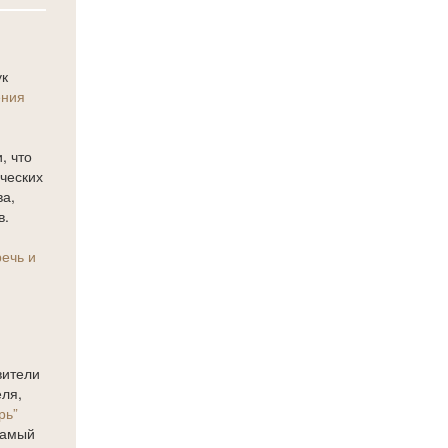
ук
ения
, что
ических
ва,
в.
речь и
вители
ля,
рь”
самый