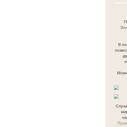
П
Эл
В по
позвол
дв
н
Можн
Случа
ми
на
Пушк