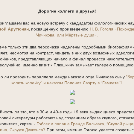
Дорогие коллеги и друзья!
риглашаем вас на новую встречу с кандидатом филологических на
лой Арутюнян
, посвящённую произведению
Н. В. Гоголя «Похожд
Чичикова, или Мёртвые души».
эме только эти два персонажа наделены подробными биографиями
яет, несмотря на контраст, увидеть в них двух возможных идеолог
ойников, представляющих начало и финал процесса накопительст
еслучайно, именно визит к Плюшкину замыкает галерею помещико
о ли проводить параллели между наказом отца Чичикова сыну
"бе
копить копейку” и наказом Полония Лаэрту в “Гамлете”?
йность ли это, что в 30-е и 40-е годы 19 века выдающиеся предста
ровой литературы работают над созданием образа скупого, стяжате
копителя, скряги -
Гобсек и папаша Гранде Бальзака, “Скупой рыца
ина, Скрудж Диккенса?
При этом, именно Гоголю удается создать 