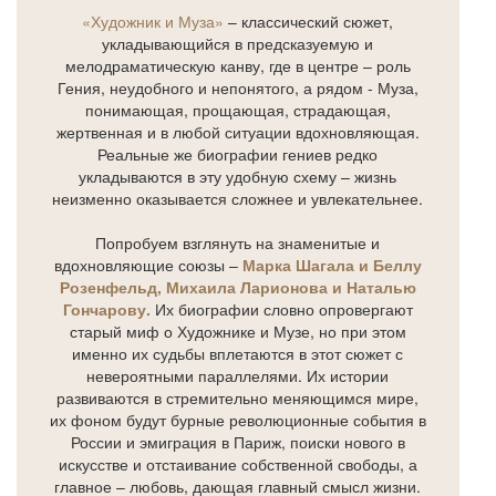
«Художник и Муза»
– классический сюжет,
укладывающийся в предсказуемую и
мелодраматическую канву, где в центре – роль
Гения, неудобного и непонятого, а рядом - Муза,
понимающая, прощающая, страдающая,
жертвенная и в любой ситуации вдохновляющая.
Реальные же биографии гениев редко
укладываются в эту удобную схему – жизнь
неизменно оказывается сложнее и увлекательнее.
Попробуем взглянуть на знаменитые и
вдохновляющие союзы –
Марка Шагала и Беллу
Розенфельд, Михаила Ларионова и Наталью
Гончарову.
Их биографии словно опровергают
старый миф о Художнике и Музе, но при этом
именно их судьбы вплетаются в этот сюжет с
невероятными параллелями. Их истории
развиваются в стремительно меняющимся мире,
их фоном будут бурные революционные события в
России и эмиграция в Париж, поиски нового в
искусстве и отстаивание собственной свободы, а
главное – любовь, дающая главный смысл жизни.