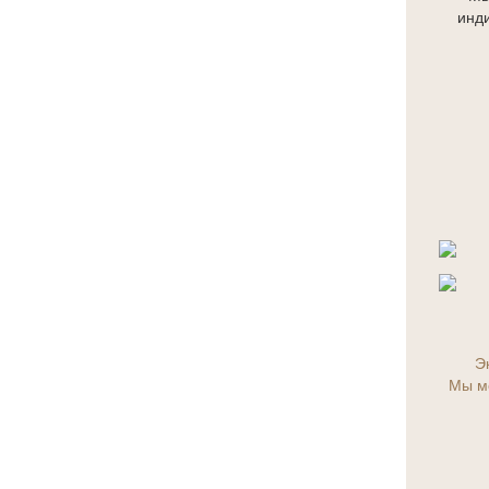
инди
Э
Мы м